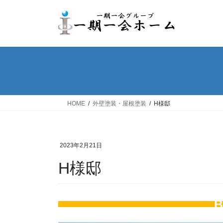
コ
ナ
ン
ビ
テ
ゲ
ン
ー
ツ
シ
へ
ョ
ス
ン
キ
に
ッ
移
HOME
外壁塗装・屋根塗装
H様邸
プ
動
2023年2月21日
H様邸
B